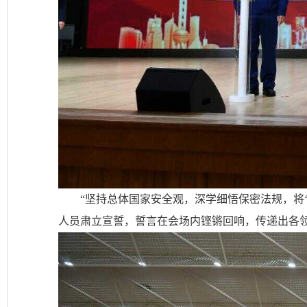
“坚持总体国家安全观，深学细悟保密法规，将
人员肃立宣誓，誓言在会场内铿锵回响，传递出各