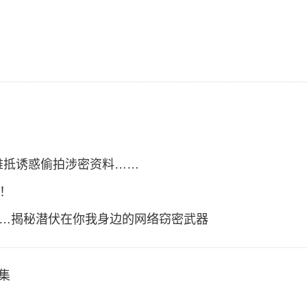
难抵诱惑偷拍涉密资料……
得！
”……揭秘潜伏在你我身边的网络窃密武器
集