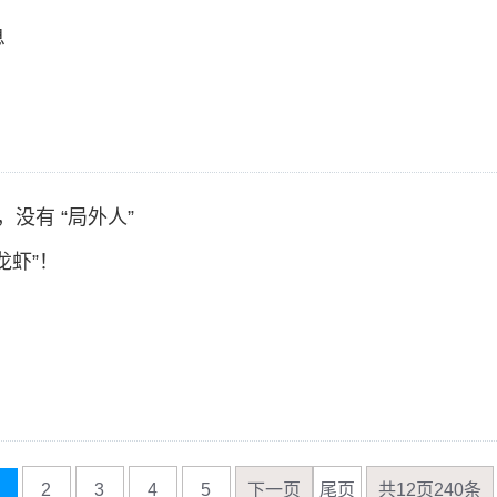
息
，没有 “局外人”
龙虾”！
2
3
4
5
下一页
尾页
共12页240条