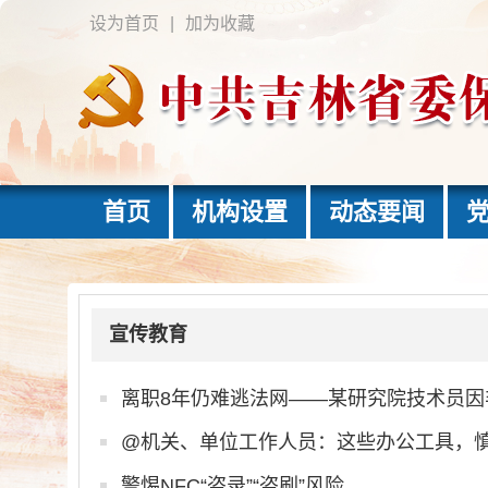
设为首页
|
加为收藏
首页
机构设置
动态要闻
宣传教育
离职8年仍难逃法网——某研究院技术员
@机关、单位工作人员：这些办公工具，
警惕NFC“盗录”“盗刷”风险