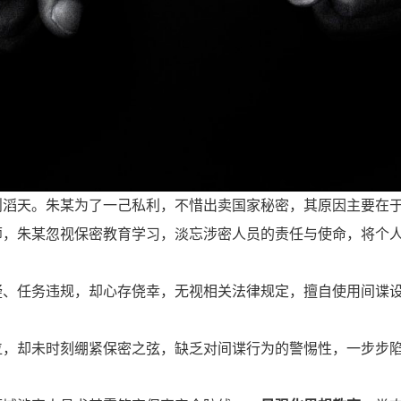
则滔天。朱某为了一己私利，不惜出卖国家秘密，其原因主要在
师，朱某忽视保密教育学习，淡忘涉密人员的责任与使命，将个
疑、任务违规，却心存侥幸，无视相关法律规定，擅自使用间谍
位，却未时刻绷紧保密之弦，缺乏对间谍行为的警惕性，一步步