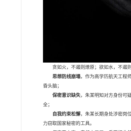
贪如火，不遏则燎原；欲如水，不遏
思想防线崩塌
，作为高学历航天工程
昏头脑；
保密意识缺失
，朱某明知对方身份可
全；
自我约束松懈
，朱某长期身处涉密岗
力窃取国家秘密的工具。