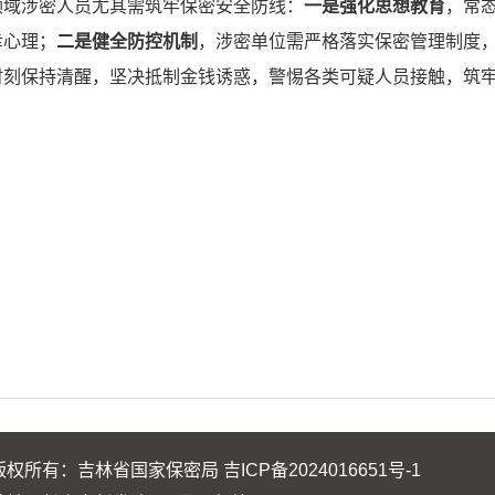
领域涉密人员尤其需筑牢保密安全防线：
一是强化思想教育
，常
幸心理；
二是健全防控机制
，涉密单位需严格落实保密管理制度
时刻保持清醒，坚决抵制金钱诱惑，警惕各类可疑人员接触，筑
版权所有：吉林省国家保密局
吉ICP备2024016651号-1