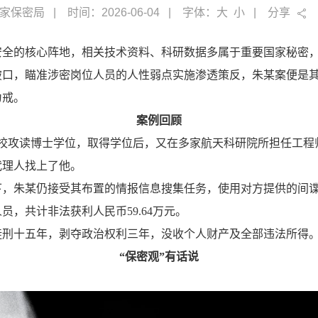
家保密局
时间：2026-06-04
字体：
大
小
分享
安全的核心阵地，相关技术资料、科研数据多属于重要国家秘密
破口，瞄准涉密岗位人员的人性弱点实施渗透策反，朱某案便是
为戒。
案例回顾
985高校攻读博士学位，取得学位后，又在多家航天科研院所担任
代理人找上了他。
下，朱某仍接受其布置的情报信息搜集任务，使用对方提供的间
，共计非法获利人民币59.64万元。
徒刑十五年，剥夺政治权利三年，没收个人财产及全部违法所得
“保密观”有话说