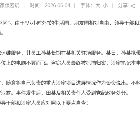
家保密局
时间：2026-06-04
字体：
大
小
分享
真空区”。由于“八小时外”的生活圈、朋友圈相对自由，领导干部
题。
统运维服务，其员工孙某长期在某机关驻场服务。某日，孙某携
座位上的电脑不翼而飞。盗窃人员最终被抓捕归案，涉密笔记本
，随意将自己负责的重大涉密项目进展情况作为谈资说出。不料
密泄露。事件发生后，田某及相关责任人受到党纪政务处分。
领导干部和涉密人员应对照以下要点自查：