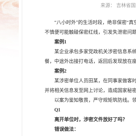
来源：
吉林省国
“八小时外”的生活时段，绝非保密“
不慎便可能触碰保密红线，引发失泄密问
案例1
某企业承包多家党政机关涉密信息系
餐，中途外出接打电话，返回后发现放在
案例2
某涉密单位人员田某，在同事家做客时
并将相关信息发至网上讨论，造成国家秘
以案为鉴知敬畏，严守规矩筑防线。
Q1
离开单位时，涉密文件放好了吗？
错误做法：