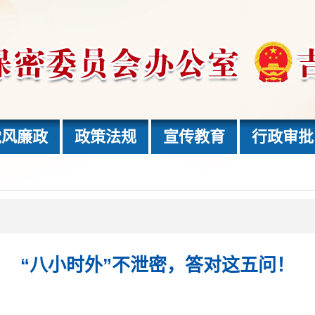
党风廉政
政策法规
宣传教育
行政审批
“八小时外”不泄密，答对这五问！