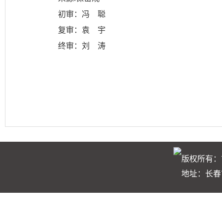
初审：冯 聪
复审：袁 宇
终审：刘 涛
版权所有：
地址：长春市